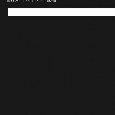
[
必須
]